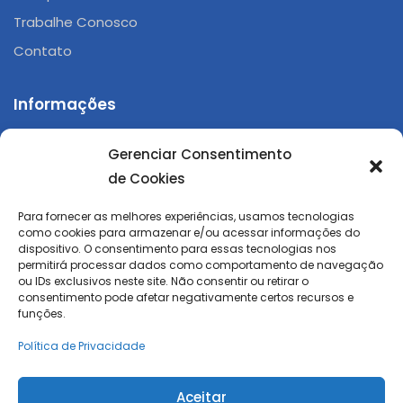
Trabalhe Conosco
Contato
Informações
Gerenciar Consentimento
Av. Paulo Erlei Alves Abrantes, 2500 Três Poços,
de Cookies
Volta Redonda - RJ
Para fornecer as melhores experiências, usamos tecnologias
(24) 3350-1535
como cookies para armazenar e/ou acessar informações do
dispositivo. O consentimento para essas tecnologias nos
(24) 3025-9877
permitirá processar dados como comportamento de navegação
ou IDs exclusivos neste site. Não consentir ou retirar o
negocios@cesbra.com.br
consentimento pode afetar negativamente certos recursos e
funções.
Política de Privacidade
Aceitar